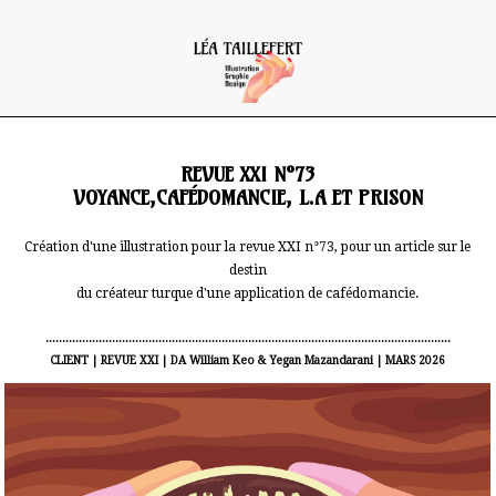
REVUE XXI N°73
VOYANCE,CAFÉDOMANCIE, L.A ET PRISON
Création d'une illustration pour la revue XXI n°73, pour un article sur le
destin
du créateur turque d'une application de cafédomancie.
..........................................................................................................................
CLIENT | REVUE XXI | DA William Keo & Yegan Mazandarani | MARS 2026