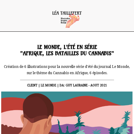
LE MONDE, L'ÉTÉ EN SÉRIE
"AFRIQUE, LES BATAILLES DU CANNABIS"
Création de 6 illustrations pour la nouvelle série d'été du journal Le Monde,
sur le thème du Cannabis en Afrique, 6 épisodes.
.............................................................................................................................................................
CLIENT | LE MONDE | DA: GUY LAURAINE - AOUT 2021